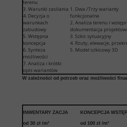
terenu
3. Warunki zasilania
1. Dwa /Trzy warianty
4. Decyzja o
funkcjonalne
warunkach
2. Analiza terenu i wstęp
zabudowy
dokumentacja projektow
5. Wstępna
3. Szkic sytuacyjny
koncepcja
4. Rzuty, elewacje, przekr
6. Synteza
5. Model szkicowy 3D
możliwości
7. Analiza i krótki
opis wariantów
W zależności od potrzeb oraz możliwości fi
INWENTARY ZACJA
KONCEPCJA WSTĘ
od 30 zł /m
²
od 100 zł /m
²