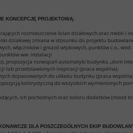
JE KONCEPCJĘ PROJEKTOWĄ:
erających rozmieszczenie ścian działowych oraz mebli i
anki działowej zmiana w stosunku do projektu budowlane
ch, włączników i gniazd wtykowych, punktów c.o., wod. ka
 punktów ww. instalacji
), propozycja rozwiązań automatyki budynku „dom intel
cji lub przedstawionych inspiracji (praca wspólna);
lnych dopasowanych do układu budynku (praca wspólna)
propozycją kolorystyczną do wszystkich wymienionych po
wiodących, ich pochodnych oraz koloru dodatków (mood b
YKONAWCZE DLA POSZCZEGÓLNYCH EKIP BUDOWLAN