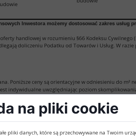
budowie
udowie
nansowych Inwestora możemy dostosować zakres usług p
 oferty handlowej w rozumieniu §66 Kodeksu Cywilnego (
dlegają doliczeniu Podatku od Towarów i Usług. W razie 
ana. Poniższe ceny są orientacyjne w odniesieniu do m
ne
²
st indywidualne uwzględniając poziom skomplikowania 
a na pliki cookie
ałe pliki danych, które są przechowywane na Twoim urz