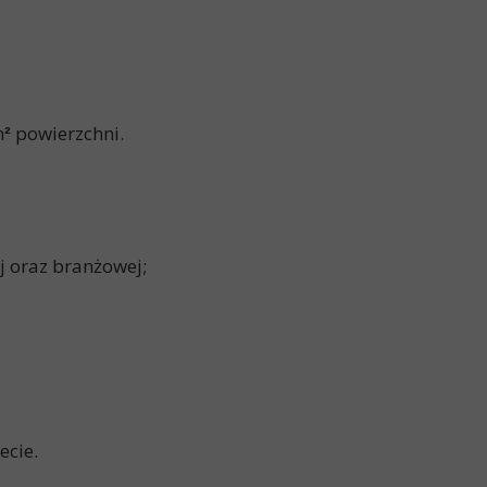
m
powierzchni.
²
j oraz branżowej;
ecie.