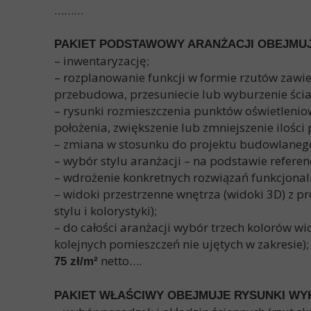
………
PAKIET PODSTAWOWY ARANŻACJI OBEJMU
– inwentaryzację;
– rozplanowanie funkcji w formie rzutów zawi
przebudowa, przesuniecie lub wyburzenie ści
– rysunki rozmieszczenia punktów oświetleniowy
położenia, zwiększenie lub zmniejszenie ilości
– zmiana w stosunku do projektu budowlanego
– wybór stylu aranżacji – na podstawie referen
– wdrożenie konkretnych rozwiązań funkcjona
– widoki przestrzenne wnętrza (widoki 3D) z 
stylu i kolorystyki);
– do całości aranżacji wybór trzech kolorów 
kolejnych pomieszczeń nie ujętych w zakresie);
netto….
75 zł/m²
PAKIET WŁAŚCIWY OBEJMUJE RYSUNKI W