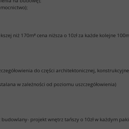
lenia na budowę);
omocnictwo);
kszej niż 170m
cena niższa o 10zł za każde kolejne 100
²
czegółowienia do części architektonicznej, konstrukcyjne
ustalana w zależności od poziomu uszczegółowienia)
kt budowlany- projekt wnętrz tańszy o 10zł w każdym paki