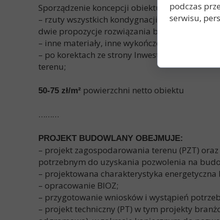
podczas prze
Sporządzenie koncepcji obiektu (wg wytycznych 
serwisu, pers
– rzuty wszystkich kondygnacji z aranżacją fu
dwie propozycje rozwiązania bryły budynku
– inne materiały, inne wykończenia);
– po korektach ze strony Inwestora- finalna op
terenu;
powierzchni netto obiektu
50-75 zł/m
²
………
PROJEKT BUDOWLANY OBEJMUJE:
– projekt zagospodarowania terenu (PZT) oraz
potrzebnym do uzyskania pozwolenia na budow
– projektowana charakterystyka energetyczna
– opracowanie BIOZ;
– przygotowanie wniosków i wystąpień potrzeb
– projekt techniczny (PT) w tym projekty branżo