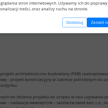
glądania stron internetowych. Używamy ich do poprawy 
Inwestora) czyli:
onalizacji treści, oraz analizy ruchu na stronie.
nkcjonalną pomieszczeń oraz wizualizacjami fotorealisty
Dostosuj
Zezwól n
cja zawierająca rzuty, przekroje, wizualizacje fotoreal
 projekt architektoniczno-budowlany (PAB) zaakceptowane
ę;– projekt konstrukcyjny w zakresie potrzebnym do u
 budynku;
nych do złożenia projektu do urzędu w celu uzyskania 
we – instalacje wewnętrzne – sanitarne (wod-kan, c.o., rek