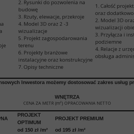
2. Rysunki do pozwolenia na
1. Całość projek
budowę
oraz dodatkowo
3. Rzuty, elewacje, przekroje
2. Model 3D ora
na
4. Model 3D oraz 2 -3
wizualizacji obi
a
wizualizacje
3. Przyłącza i ins
5. Projekt zagospodarowania
podziemne
oje
terenu
4. Relacje z urz
6. Projekty branżowe
obsługa adminis
instalacyjne oraz konstrukcyjne
7. Opisy techniczne
nansowych Inwestora możemy dostosować zakres usług p
WNĘTRZA
CENA ZA METR (m
²
) OPRACOWANIA NETTO
PROJEKT
PNA
PROJEKT PREMIUM
OPTIMUM
od 150 zł /m
²
od 195 zł /m
²