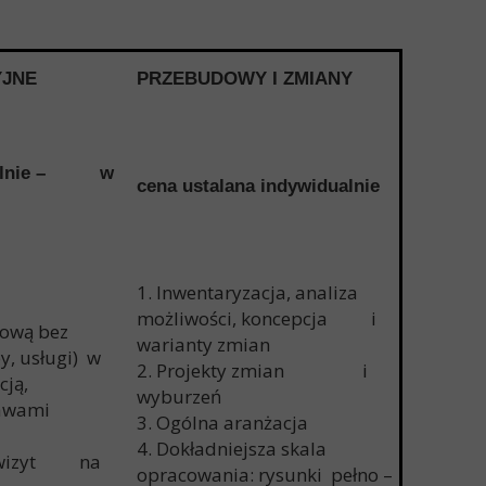
YJNE
PRZEBUDOWY I ZMIANY
dualnie – w
cena ustalana indywidualnie
1. Inwentaryzacja, analiza
możliwości, koncepcja i
kową bez
warianty zmian
y, usługi) w
2. Projekty zmian i
cją,
wyburzeń
rawami
3. Ogólna aranżacja
4. Dokładniejsza skala
5 wizyt na
opracowania: rysunki pełno –