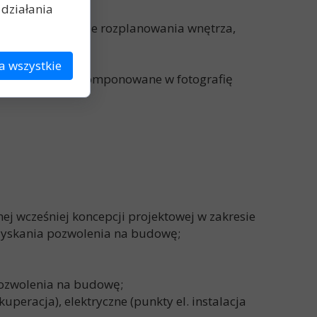
działania
cznymi (dwie opcje rozplanowania wnętrza,
a wszystkie
istyczne obiektu wkomponowane w fotografię
j wcześniej koncepcji projektowej w zakresie
zyskania pozwolenia na budowę;
pozwolenia na budowę;
uperacja), elektryczne (punkty el. instalacja