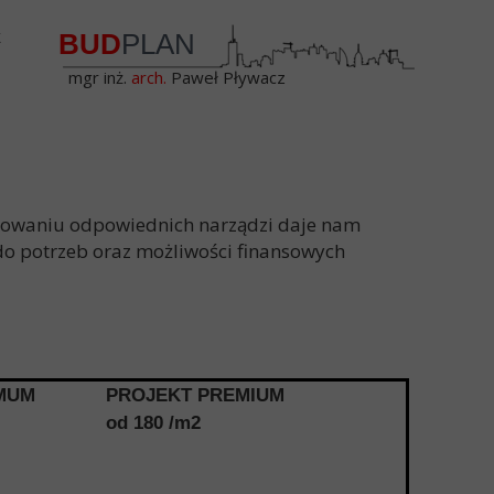
k
BUD
PLAN
mgr inż.
arch.
Paweł Pływacz
osowaniu odpowiednich narządzi daje nam
o potrzeb oraz możliwości finansowych
MUM
PROJEKT PREMIUM
od 180 /m2