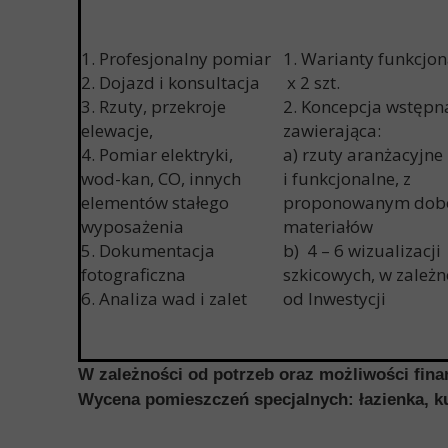
1. Profesjonalny pomiar
1. Warianty funkcj
2. Dojazd i konsultacja
x 2 szt.
3. Rzuty, przekroje
2. Koncepcja wstępn
elewacje,
zawierająca:
4. Pomiar elektryki,
a) rzuty aranża
wod-kan, CO, innych
i funkcjonalne, z
elementów stałego
proponowanym dob
wyposażenia
materiałów
5. Dokumentacja
b) 4 – 6 wizualizacji
fotograficzna
szkicowych, w zależ
6. Analiza wad i zalet
od Inwestycji
W zależności od potrzeb oraz możliwości fi
Wycena pomieszczeń specjalnych: łazienka, ku