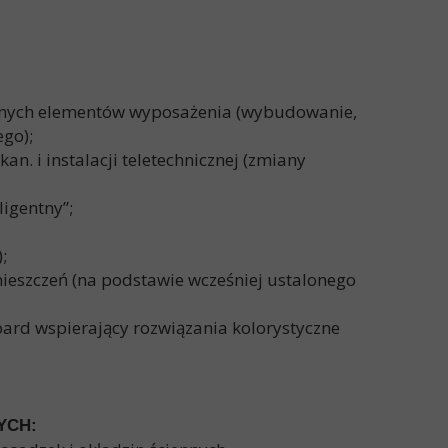
 innych elementów wyposażenia (wybudowanie,
go);
n. i instalacji teletechnicznej (zmiany
igentny”;
;
mieszczeń (na podstawie wcześniej ustalonego
oard wspierający rozwiązania kolorystyczne
YCH: