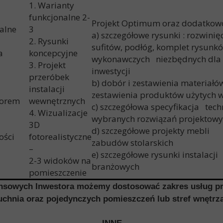
1. Warianty
funkcjonalne 2-
Projekt Optimum oraz dodatkow
onalne
3
a) szczegółowe rysunki : rozwinięc
2. Rysunki
sufitów, podłóg, komplet rysunk
a
koncepcyjne
wykonawczych niezbędnych dla r
3. Projekt
inwestycji
cyjne
przeróbek
b) dobór i zestawienia materiałów
instalacji
zestawienia produktów użytych w
orem
wewnętrznych
c) szczegółowa specyfikacja tech
4. Wizualizacje
wybranych rozwiązań projektowyc
3D
d) szczegółowe projekty meb
ności
fotorealistyczne
zabudów stolarskich
–
e) szczegółowe rysunki instalacji
2-3 widoków na
branżowych
pomieszczenie
nansowych Inwestora możemy dostosować zakres usług p
chnia oraz pojedynczych pomieszczeń lub stref wnętrza