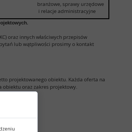
branżowe, sprawy urzędowe
i relacje administracyjne
rojektowych.
KC) oraz innych właściwych przepisów
pytań lub wątpliwości prosimy o kontakt
tto projektowanego obiektu. Każda oferta na
obiektu oraz zakres projektowy.
ądzeniu