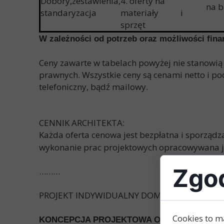
Dobory,zestawienia,
4. oferty na
na b
standaryzacja
materiały i
sprzęt
W zależności od potrzeb oraz możliwości fi
Ceny zawarte w tabelach powyżej nie stanowią
prawnych. Wszystkie ceny są cenami netto i po
telefoniczny, bądź mailowy.
CENNIK ARCHITEKTA:
Każda oferta cenowa jest bezpłatna i sporządz
wykonanie prac projektowych opracowywana je
Zgod
………
PROJEKT INDYWIDUALNY DOMU:
Cookies to m
KONCEPCJA PROJEKTOWA OBEJMUJE: