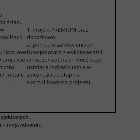
o:
ia ścian,
ów
1. Projekt PREMIUM oraz
ealizacji
dodatkowo:
a) pomoc w zamówieniach
, ilościowe
b) współpraca z wykonawcami
 projekcie
c) nadzór autorski – ilość wizyt
niczna
ustalana indywidualnie w
h, detale
zależności od stopnia
li i
skomplikowania projektu
rojektowych.
 – indywidualnie.