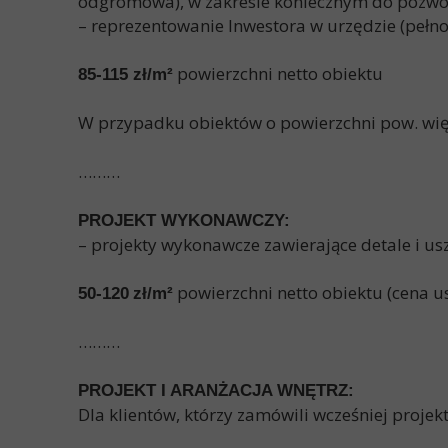
odgromowa), w zakresie koniecznym do pozwo
– reprezentowanie Inwestora w urzędzie (pełn
powierzchni netto obiektu
85-115
zł/m
²
W przypadku obiektów o powierzchni pow. wię
………
PROJEKT WYKONAWCZY:
– projekty wykonawcze zawierające detale i usz
powierzchni netto obiektu (cena 
50-120
zł/m
²
………
PROJEKT I ARANŻACJA WNĘTRZ:
Dla klientów, którzy zamówili wcześniej proje