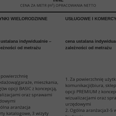
INNE
CENA ZA METR (m
²
) OPRACOWANIA NETTO
YNKI WIELORODZINNE
USŁUGOWE I KOMERC
 ustalana indywidualnie –
cena ustalana indywi
leżności od metrażu
zależności od metrażu
a powierzchnię
1. Za powierzchnię użyt
edażową(garaże, mieszkania,
komunikacji(biura, sklep
i)w opcji BASIC z koncepcją,
opcji PREMIUM z koncep
alizacjami oraz sprawami
wizualizacjami oraz sp
dowymi
urzędowymi
gólna aranżacja
2. Ogólna aranżacja3-
arty katalogowe, 3 wizyty