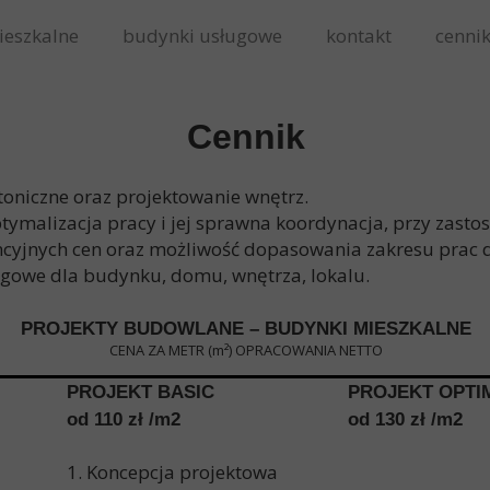
ieszkalne
budynki usługowe
kontakt
cenni
Cennik
toniczne oraz projektowanie wnętrz.
tymalizacja pracy i jej sprawna koordynacja, przy zast
yjnych cen oraz możliwość dopasowania zakresu prac d
ugowe dla budynku, domu, wnętrza, lokalu.
PROJEKTY BUDOWLANE – BUDYNKI MIESZKALNE
CENA ZA METR (m
²
) OPRACOWANIA NETTO
PROJEKT BASIC
PROJEKT OPTI
od 110 zł /m2
od 130 zł /m2
1. Koncepcja projektowa