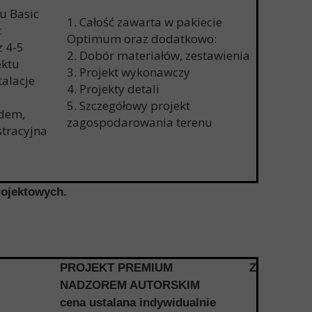
tu Basic
1. Całość zawarta w pakiecie
:
Optimum oraz dodatkowo:
z 4-5
2. Dobór materiałów, zestawienia
ektu
3. Projekt wykonawczy
talacje
4. Projekty detali
5. Szczegółowy projekt
ędem,
zagospodarowania terenu
tracyjna
rojektowych.
PROJEKT PREMIUM Z
NADZOREM AUTORSKIM
cena ustalana indywidualnie