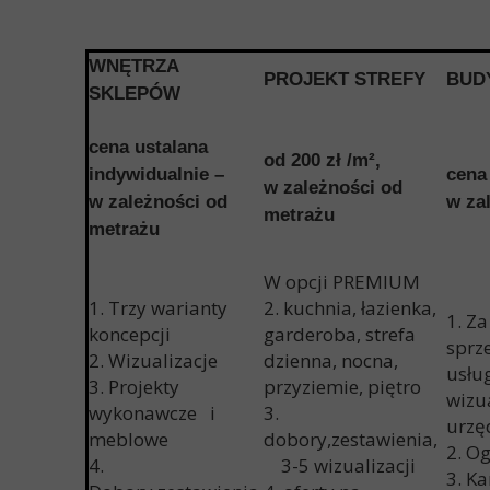
WNĘTRZA
PROJEKT STREFY
BUD
SKLEPÓW
cena ustalana
od 200 zł /m
²
,
indywidualnie –
cena
w zależności od
w zależności od
w za
metrażu
metrażu
W opcji PREMIUM
1. Trzy warianty
2. kuchnia, łazienka,
1. Z
koncepcji
garderoba, strefa
sprz
2. Wizualizacje
dzienna, nocna,
usług
3. Projekty
przyziemie, piętro
wizu
wykonawcze i
3.
urzę
meblowe
dobory,zestawienia,
2. O
4.
3-5 wizualizacji
3. K